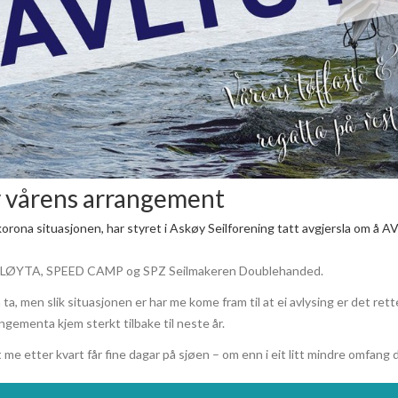
 vårens arrangement
rona situasjonen, har styret i Askøy Seilforening tatt avgjersla om å A
VÅRBLØYTA, SPEED CAMP og SPZ Seilmakeren Doublehanded.
å ta, men slik situasjonen er har me kome fram til at ei avlysing er det rette
gementa kjem sterkt tilbake til neste år.
 me etter kvart får fine dagar på sjøen – om enn i eit litt mindre omfang