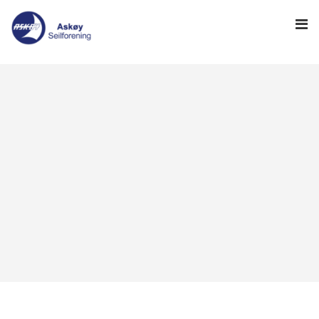
HJEM
-> HAVNEWEB
-> KLUBBGUIDEN
NYHETER
NYHETSARKIV
SEILING
REGATTA
INFO