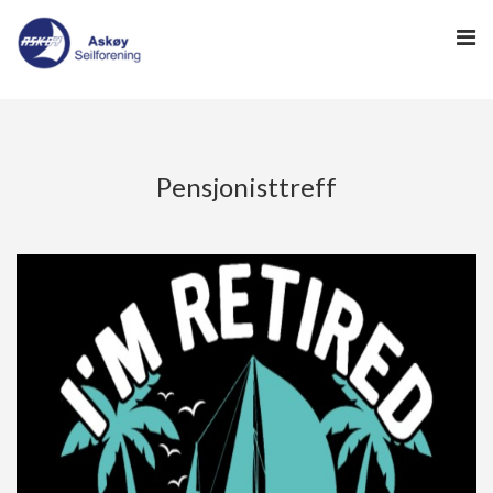
HJEM
Pensjonisttreff
-> HAVNEWEB
-> KLUBBGUIDEN
NYHETER
NYHETSARKIV
SEILING
REGATTA
INFO