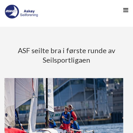
HJEM
ASF seilte bra i første runde av
-> HAVNEWEB
-> KLUBBGUIDEN
Seilsportligaen
NYHETER
NYHETSARKIV
SEILING
REGATTA
INFO