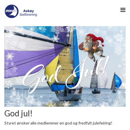
HJEM
-> HAVNEWEB
-> KLUBBGUIDEN
NYHETER
NYHETSARKIV
SEILING
REGATTA
INFO
God jul!
Styret ønsker alle medlemmer en god og fredfylt julefeiring!