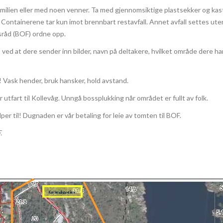
milien eller med noen venner. Ta med gjennomsiktige plastsekker og kas
 Containerene tar kun imot brennbart restavfall. Annet avfall settes uten
sråd (BOF) ordne opp.
ved at dere sender inn bilder, navn på deltakere, hvilket område dere har
 Vask hender, bruk hansker, hold avstand.
 utfart til Kollevåg. Unngå bossplukking når området er fullt av folk.
lper til! Dugnaden er vår betaling for leie av tomten til BOF.
.