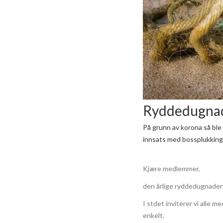
Ryddedugnad
På grunn av korona så ble 
innsats med bossplukking/
Kjære medlemmer,
den årlige ryddedugnaden 
I stdet inviterer vi alle 
enkelt.