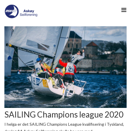
HJEM
-> HAVNEWEB
-> KLUBBGUIDEN
NYHETER
NYHETSARKIV
SEILING
REGATTA
INFO
SAILING Champions league 2020
I helga er det SAILING Champions League kvalifisering i Tyskland,