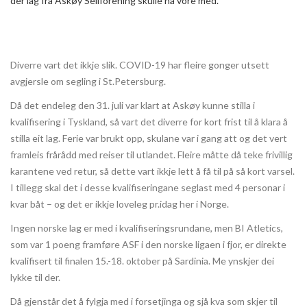
der lag frå Askøy Seilforening skulle ha vore med.
Diverre vart det ikkje slik. COVID-19 har fleire gonger utsett
avgjersle om segling i St.Petersburg.
Då det endeleg den 31. juli var klart at Askøy kunne stilla i
kvalifisering i Tyskland, så vart det diverre for kort frist til å klara å
stilla eit lag. Ferie var brukt opp, skulane var i gang att og det vert
framleis frårådd med reiser til utlandet. Fleire måtte då teke frivillig
karantene ved retur, så dette vart ikkje lett å få til på så kort varsel.
I tillegg skal det i desse kvalifiseringane seglast med 4 personar i
kvar båt – og det er ikkje loveleg pr.idag her i Norge.
Ingen norske lag er med i kvalifiseringsrundane, men BI Atletics,
som var 1 poeng framføre ASF i den norske ligaen i fjor, er direkte
kvalifisert til finalen 15.-18. oktober på Sardinia. Me ynskjer dei
lykke til der.
Då gjenstår det å fylgja med i forsetjinga og sjå kva som skjer til