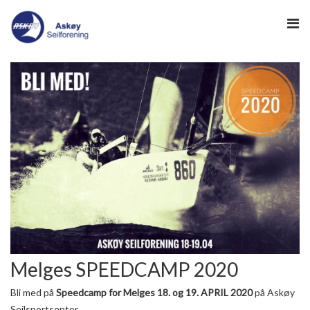
HJEM
-> HAVNEWEB
-> KLUBBGUIDEN
NYHETER
NYHETSARKIV
SEILING
REGATTA
INFO
Melges SPEEDCAMP 2020
Bli med på
Speedcamp for Melges 18. og 19. APRIL 2020
på Askøy
Seilsportsenter.