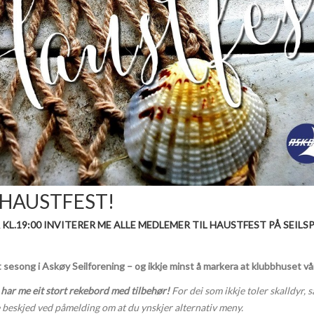
l HAUSTFEST!
KL.19:00 INVITERER ME ALLE MEDLEMER TIL HAUSTFEST PÅ SEIL
tt sesong i Askøy Seilforening – og ikkje minst å markera at klubbhuset v
har me eit stort rekebord med tilbehør!
For dei som ikkje toler skalldyr,
e beskjed ved påmelding om at du ynskjer alternativ meny.